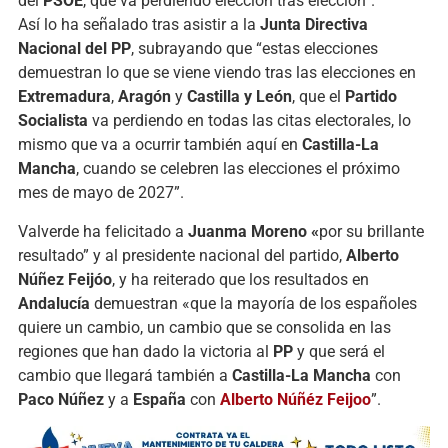
del
PSOE
, que va perdiendo elección tras elección”.
Así lo ha señalado tras asistir a la
Junta Directiva
Nacional del PP
, subrayando que “estas elecciones
demuestran lo que se viene viendo tras las elecciones en
Extremadura
,
Aragón
y
Castilla y León
, que el
Partido
Socialista
va perdiendo en todas las citas electorales, lo
mismo que va a ocurrir también aquí en
Castilla-La
Mancha
, cuando se celebren las elecciones el próximo
mes de mayo de 2027”.
Valverde ha felicitado a
Juanma Moreno «
por su brillante
resultado” y al presidente nacional del partido,
Alberto
Núñez Feijóo
, y ha reiterado que los resultados en
Andalucía
demuestran «que la mayoría de los españoles
quiere un cambio, un cambio que se consolida en las
regiones que han dado la victoria al
PP
y que será el
cambio que llegará también a
Castilla-La Mancha
con
Paco Núñez
y a
España
con
Alberto Núñéz Feijoo
”.