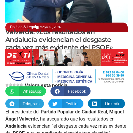
Política & Legal
mayo 18, 2026
Tras asistir a la Junta Directiva Nacional del PP
Valverde: «Los resultados en
Andalucía evidencian el desgaste
cada vez más evidente del PSOE»
manchainformacion.com
Valora esta noticia
WhatsApp
Facebook
Telegram
Twitter
LinkedIn
El presidente del
Partido Popular de Ciudad Real
,
Miguel
Ángel Valverde
, ha asegurado que los resultados en
Andalucía
evidencian “el desgaste cada vez más evidente