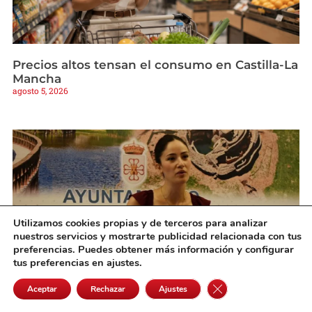
Precios altos tensan el consumo en Castilla-La
Mancha
agosto 5, 2026
Utilizamos cookies propias y de terceros para analizar
nuestros servicios y mostrarte publicidad relacionada con tus
preferencias. Puedes obtener más información y configurar
tus preferencias en ajustes.
Cerrar el banner de 
Aceptar
Rechazar
Ajustes
El equipo de Gobierno de Daimiel reformulará
el proyecto de la plaza