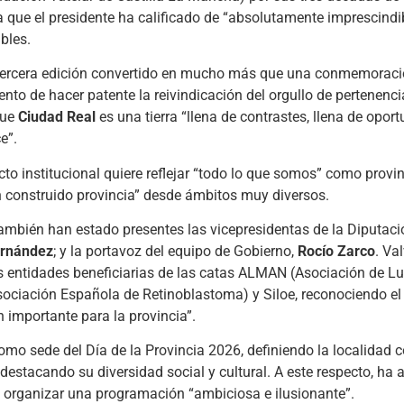
a que el presidente ha calificado de “absolutamente imprescindi
bles.
u tercera edición convertido en mucho más que una conmemorac
to de hacer patente la reivindicación del orgullo de pertenencia
que
Ciudad Real
es una tierra “llena de contrastes, llena de opor
e”.
to institucional quiere reflejar “todo lo que somos” como provin
n construido provincia” desde ámbitos muy diversos.
 también han estado presentes las vicepresidentas de la Diputaci
ernández
; y la portavoz del equipo de Gobierno,
Rocío Zarco
. Va
as entidades beneficiarias de las catas ALMAN (Asociación de L
ciación Española de Retinoblastoma) y Siloe, reconociendo el 
 importante para la provincia”.
mo sede del Día de la Provincia 2026, definiendo la localidad 
 destacando su diversidad social y cultural. A este respecto, ha 
 organizar una programación “ambiciosa e ilusionante”.