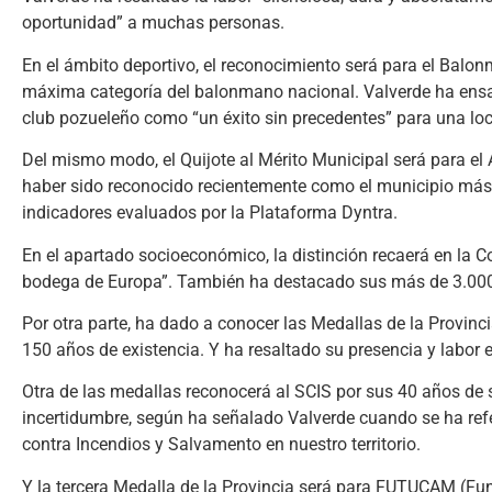
oportunidad” a muchas personas.
En el ámbito deportivo, el reconocimiento será para el Balon
máxima categoría del balonmano nacional. Valverde ha ensalz
club pozueleño como “un éxito sin precedentes” para una lo
Del mismo modo, el Quijote al Mérito Municipal será para e
haber sido reconocido recientemente como el municipio más 
indicadores evaluados por la Plataforma Dyntra.
En el apartado socioeconómico, la distinción recaerá en la C
bodega de Europa”. También ha destacado sus más de 3.000 soc
Por otra parte, ha dado a conocer las Medallas de la Provinc
150 años de existencia. Y ha resaltado su presencia y labor es
Otra de las medallas reconocerá al SCIS por sus 40 años de
incertidumbre, según ha señalado Valverde cuando se ha ref
contra Incendios y Salvamento en nuestro territorio.
Y la tercera Medalla de la Provincia será para FUTUCAM (Fun