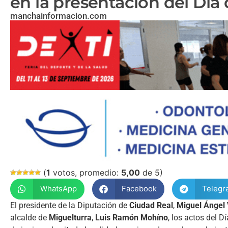
en la presentación del Día 
manchainformacion.com
(
1
votos, promedio:
5,00
de 5)
WhatsApp
Facebook
Telegr
El presidente de la Diputación de
Ciudad Real
,
Miguel Ángel
alcalde de
Miguelturra
,
Luis Ramón Mohíno
, los actos del 