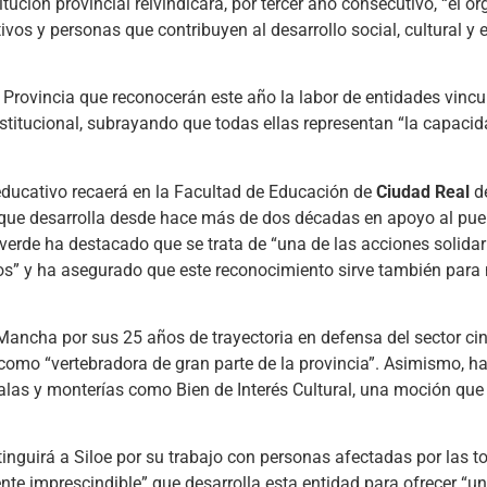
itución provincial reivindicará, por tercer año consecutivo, “el or
tivos y personas que contribuyen al desarrollo social, cultural y
 Provincia que reconocerán este año la labor de entidades vincu
institucional, subrayando que todas ellas representan “la capaci
oeducativo recaerá en la Facultad de Educación de
Ciudad Real
de
o que desarrolla desde hace más de dos décadas en apoyo al pu
lverde ha destacado que se trata de “una de las acciones solida
s” y ha asegurado que este reconocimiento sirve también para
a Mancha por sus 25 años de trayectoria en defensa del sector ci
 como “vertebradora de gran parte de la provincia”. Asimismo, h
ehalas y monterías como Bien de Interés Cultural, una moción que
istinguirá a Siloe por su trabajo con personas afectadas por las 
ente imprescindible” que desarrolla esta entidad para ofrecer “