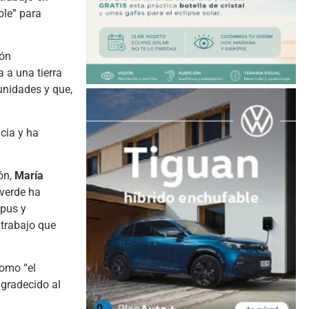
ble” para
ión
 a una tierra
tunidades y que,
cia y ha
ón,
María
lverde ha
upus y
trabajo que
como “el
agradecido al