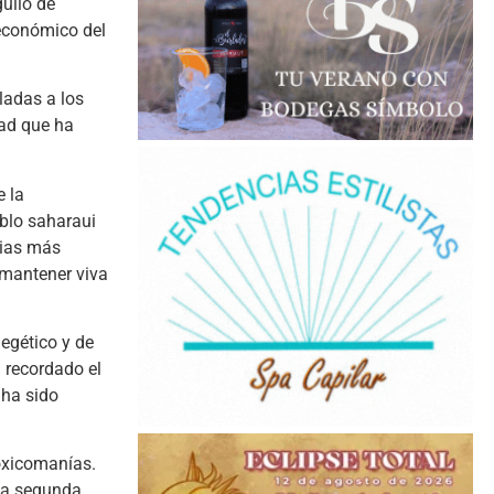
gullo de
 económico del
ladas a los
dad que ha
 la
eblo saharaui
rias más
 mantener viva
negético y de
a recordado el
 ha sido
toxicomanías.
una segunda