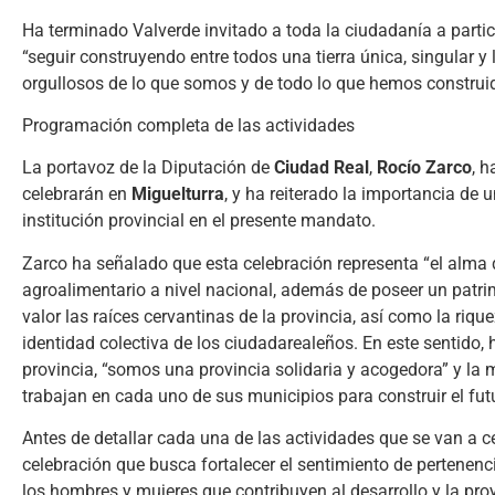
Ha terminado Valverde invitado a toda la ciudadanía a partici
“seguir construyendo entre todos una tierra única, singular y
orgullosos de lo que somos y de todo lo que hemos construid
Programación completa de las actividades
La portavoz de la Diputación de
Ciudad Real
,
Rocío Zarco
, 
celebrarán en
Miguelturra
, y ha reiterado la importancia de 
institución provincial en el presente mandato.
Zarco ha señalado que esta celebración representa “el alma 
agroalimentario a nivel nacional, además de poseer un patrimo
valor las raíces cervantinas de la provincia, así como la ri
identidad colectiva de los ciudadarealeños. En este sentido,
provincia, “somos una provincia solidaria y acogedora” y la
trabajan en cada uno de sus municipios para construir el futu
Antes de detallar cada una de las actividades que se van a 
celebración que busca fortalecer el sentimiento de pertenenci
los hombres y mujeres que contribuyen al desarrollo y la pro