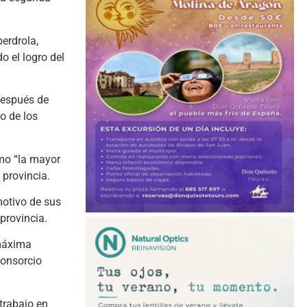
erdrola,
o el logro del
después de
o de los
omo “la mayor
 provincia.
otivo de sus
 provincia.
 máxima
Consorcio
trabajo en