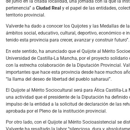
de junio en la citada localidad, una jornada con la que la inst
pertenencia” a
Ciudad Real
y el papel de las entidades, colec
territorio provincial.
Valverde ha dado a conocer los Quijotes y las Medallas de la
ámbitos social, educativo, cultural, deportivo, económico e 
tenido esta provincia para crecer, avanzar y construir futuro”.
En este sentido, ha anunciado que el Quijote al Mérito Soci
Universidad de Castilla-La Mancha, por el proyecto solidari
con la estrecha colaboración de la Diputación Provincial. Va
importantes que hace esta provincia desde hace muchos año
“la llama del deseo de libertad del pueblo saharaui”.
El Quijote al Mérito Sociocultural será para Ática Castilla-L
una actividad que el presidente de la Diputación ha definido
impulso de la entidad a la solicitud de declaración de las r
aprobada por el Pleno de la institución provincial.
Por otro lado, con el Quijote al Mérito Socioasistencial se d
Valverde ha resaltado la labor “silenciosa, dura y absolutam