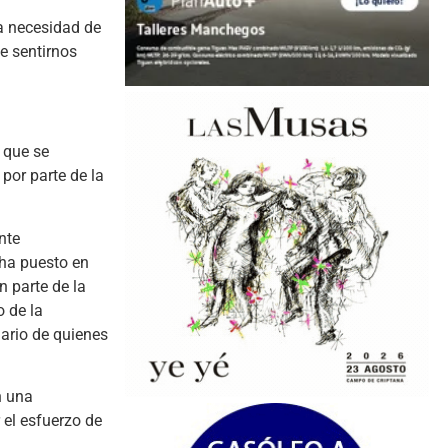
la necesidad de
de sentirnos
 que se
 por parte de la
ente
 ha puesto en
n parte de la
o de la
iario de quienes
n una
 el esfuerzo de