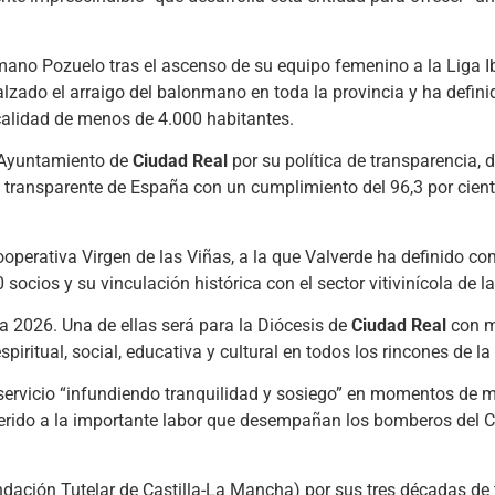
mano Pozuelo tras el ascenso de su equipo femenino a la Liga Ib
ado el arraigo del balonmano en toda la provincia y ha definid
calidad de menos de 4.000 habitantes.
l Ayuntamiento de
Ciudad Real
por su política de transparencia, 
transparente de España con un cumplimiento del 96,3 por cient
ooperativa Virgen de las Viñas, a la que Valverde ha definido c
ios y su vinculación histórica con el sector vitivinícola de la
ia 2026. Una de ellas será para la Diócesis de
Ciudad Real
con m
piritual, social, educativa y cultural en todos los rincones de la
 servicio “infundiendo tranquilidad y sosiego” en momentos de
erido a la importante labor que desempañan los bomberos del 
dación Tutelar de Castilla-La Mancha) por sus tres décadas de 