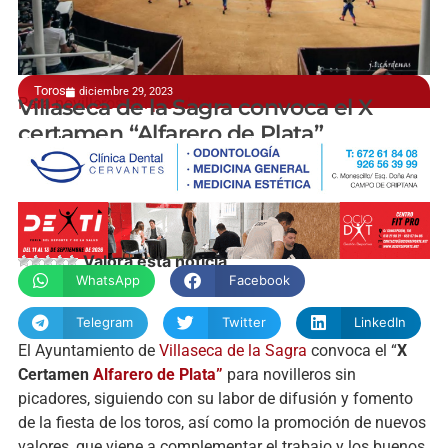
Toros
diciembre 29, 2023
Para novilleros sin picadores
Villaseca de la Sagra convoca el X
certamen “Alfarero de Plata”
manchainformacion.com
Valora esta noticia
WhatsApp
Facebook
Telegram
Twitter
LinkedIn
El Ayuntamiento de
Villaseca de la Sagra
convoca el “
X
Certamen
Alfarero de Plata”
para novilleros sin
picadores, siguiendo con su labor de difusión y fomento
de la fiesta de los toros, así como la promoción de nuevos
valores, que viene a complementar el trabajo y los buenos