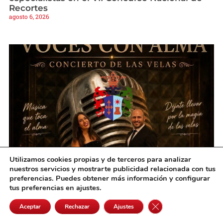
Recortes
agosto 6, 2026
Utilizamos cookies propias y de terceros para analizar
Villanueva de Alcardete vivirá una noche
nuestros servicios y mostrarte publicidad relacionada con tus
mágica de música bajo la luz de las velas
preferencias. Puedes obtener más información y configurar
agosto 6, 2026
tus preferencias en ajustes.
Cerrar el banner de 
Aceptar
Rechazar
Ajustes