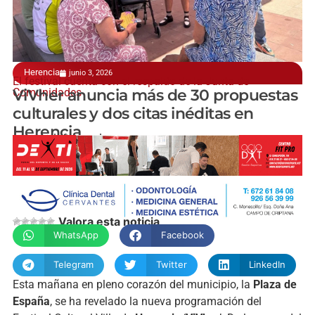
Herencia
junio 3, 2026
El festival cuenta con el respaldo de la Junta de
Comunidades
ViVher anuncia más de 30 propuestas
culturales y dos citas inéditas en
Herencia
manchainformacion.com
Valora esta noticia
WhatsApp
Facebook
Telegram
Twitter
LinkedIn
Esta mañana en pleno corazón del municipio, la
Plaza de
España
, se ha revelado la nueva programación del