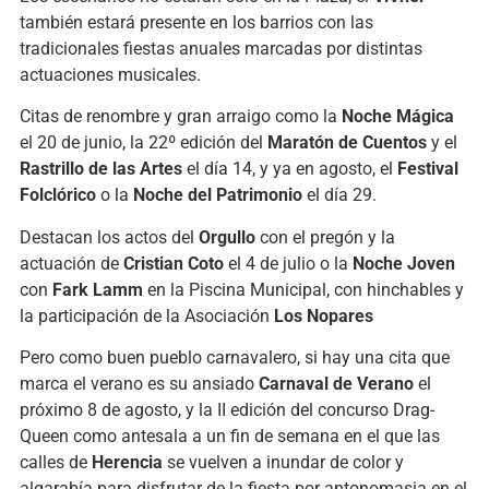
también estará presente en los barrios con las
tradicionales fiestas anuales marcadas por distintas
actuaciones musicales.
Citas de renombre y gran arraigo como la
Noche Mágica
el 20 de junio, la 22º edición del
Maratón de Cuentos
y el
Rastrillo de las Artes
el día 14, y ya en agosto, el
Festival
Folclórico
o la
Noche del Patrimonio
el día 29.
Destacan los actos del
Orgullo
con el pregón y la
actuación de
Cristian Coto
el 4 de julio o la
Noche Joven
con
Fark Lamm
en la Piscina Municipal, con hinchables y
la participación de la Asociación
Los Nopares
Pero como buen pueblo carnavalero, si hay una cita que
marca el verano es su ansiado
Carnaval de Verano
el
próximo 8 de agosto, y la II edición del concurso Drag-
Queen como antesala a un fin de semana en el que las
calles de
Herencia
se vuelven a inundar de color y
algarabía para disfrutar de la fiesta por antonomasia en el