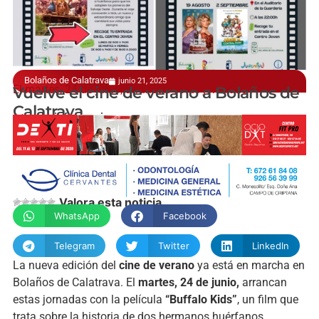
Bolaños de Calatrava
junio 21, 2025
El martes, 24 de junio, arrancan estas jornadas
Vuelve el cine de verano a Bolaños de
Calatrava
manchainformacion.com
Valora esta noticia
WhatsApp
Facebook
Telegram
Twitter
LinkedIn
La nueva edición del
cine de verano
ya está en marcha en
Bolaños de Calatrava. El
martes, 24 de junio,
arrancan
estas jornadas con la película
“Buffalo Kids”
, un film que
trata sobre la historia de dos hermanos huérfanos