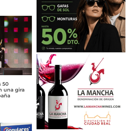
s 50
n una gira
paña