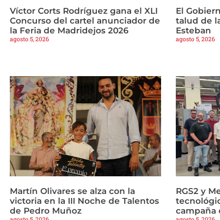
Víctor Corts Rodríguez gana el XLI
El Gobiern
Concurso del cartel anunciador de
talud de 
la Feria de Madridejos 2026
Esteban
agosto 5, 2026
agosto 5, 2026
Martín Olivares se alza con la
RGS2 y Me
victoria en la III Noche de Talentos
tecnológi
de Pedro Muñoz
campaña d
agosto 5, 2026
agosto 5, 2026