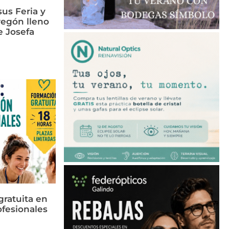
us Feria y
regón lleno
e Josefa
ratuita en
ofesionales