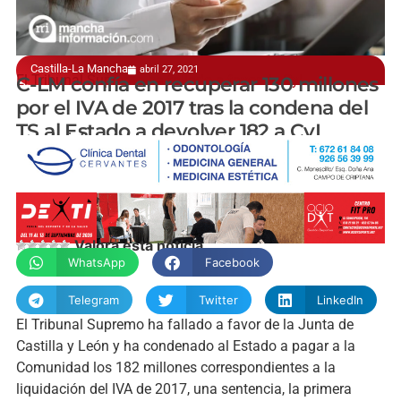
Castilla-La Mancha
abril 27, 2021
El Tribunal Supremo ha fallado a favor de CyL
C-LM confía en recuperar 130 millones
por el IVA de 2017 tras la condena del
TS al Estado a devolver 182 a CyL
manchainformacion.com
Valora esta noticia
WhatsApp
Facebook
Telegram
Twitter
LinkedIn
El Tribunal Supremo ha fallado a favor de la Junta de
Castilla y León y ha condenado al Estado a pagar a la
Comunidad los 182 millones correspondientes a la
liquidación del IVA de 2017, una sentencia, la primera