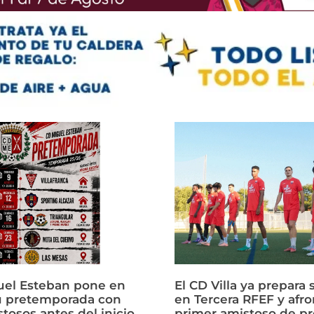
uel Esteban pone en
El CD Villa ya prepara 
u pretemporada con
en Tercera RFEF y afro
tosos antes del inicio
primer amistoso de p