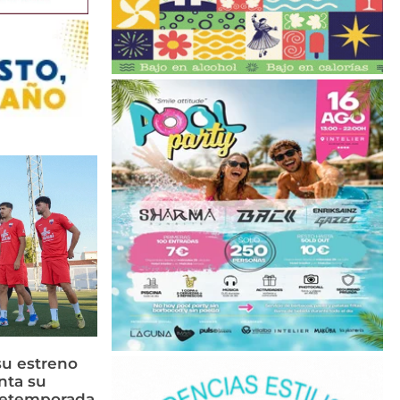
su estreno
nta su
retemporada