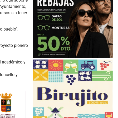
, lo que supone
l Ayuntamiento,
ursos sin tener
o pueblo”,
royecto pionero
el académico y
oloncello y