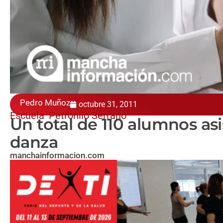
Pedro Muñoz
octubre 31, 2011
Escuela 'Petronilo Serrano'
Un total de 110 alumnos asi
danza
manchainformacion.com