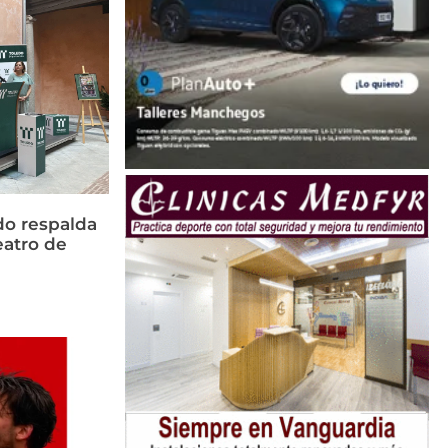
do respalda
eatro de