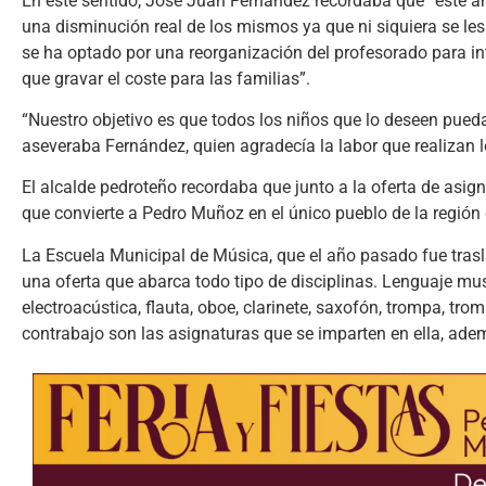
En este sentido, José Juan Fernández recordaba que “este a
una disminución real de los mismos ya que ni siquiera se les 
se ha optado por una reorganización del profesorado para int
que gravar el coste para las familias”.
“Nuestro objetivo es que todos los niños que lo deseen pue
aseveraba Fernández, quien agradecía la labor que realizan l
El alcalde pedroteño recordaba que junto a la oferta de asig
que convierte a Pedro Muñoz en el único pueblo de la región
La Escuela Municipal de Música, que el año pasado fue trasl
una oferta que abarca todo tipo de disciplinas. Lenguaje mu
electroacústica, flauta, oboe, clarinete, saxofón, trompa, trom
contrabajo son las asignaturas que se imparten en ella, ade