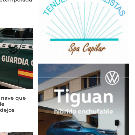
a nave que
de
idejos