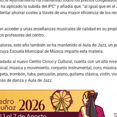
ño, el Ayuntamiento ha mantenido todos los precios congelados
ha aplicado la subida del IPC” y añadía que, “al igual que en e
entar ahorrar costes a través de una mayor eficiencia de los rec
dan acceder a unas enseñanzas musicales de calidad en su propi
os profesores del centro.
naturas, este año también se ha mantenido el Aula de Jazz, un p
 cuya Escuela Municipal de Música imparte esta materia.
adada al nuevo Centro Cívico y Cultural, cuenta con un alto niv
sical, música y movimiento, conjunto instrumental, coro, música
peta, trombón, tuba, percusión, piano, guitarra clásica, violín, vi
más de danza y Aula de Jazz.