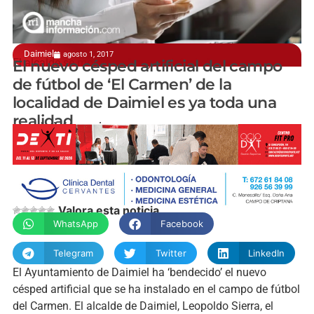
Daimiel
agosto 1, 2017
El alcalde se mostraba "muy satisfecho"
El nuevo césped artificial del campo
de fútbol de ‘El Carmen’ de la
localidad de Daimiel es ya toda una
realidad
manchainformacion.com
Valora esta noticia
WhatsApp
Facebook
Telegram
Twitter
LinkedIn
El Ayuntamiento de Daimiel ha ‘bendecido’ el nuevo
césped artificial que se ha instalado en el campo de fútbol
del Carmen. El alcalde de Daimiel, Leopoldo Sierra, el