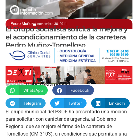
Pedro Muñoz
noviembre 30, 2011
A la Junta de Comunidades de C-LM
El Grupo Socialista solicita la mejora y
el acondicionamiento de la carretera
Pedro Muñoz-Tomelloso
manchainformacion.com
Valora esta noticia
WhatsApp
Facebook
Telegram
Twitter
LinkedIn
El grupo municipal del PSOE ha presentado una moción
para solicitar, con carácter de urgencia, al Gobierno
Regional que se mejore el firme de la carretera de
Tomelloso (CM-3103), en condiciones que permitan una