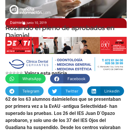
Daimiel
junio 10, 2019
Aprueban 62 de los 63 alumnos
Rozando el pleno de aprobados en
Daimiel
manchainformacion.com
Valora esta noticia
WhatsApp
Facebook
Telegram
Twitter
LinkedIn
62 de los 63 alumnos daimieleños que se presentaban
por primera vez a la EvAU -antigua Selectividad- han
superado las pruebas. Los 26 del IES Juan D´Opazo
aprobaron, y solo uno de los 37 del IES Ojos del
Guadiana ha suspendido. Desde los centros valoraban