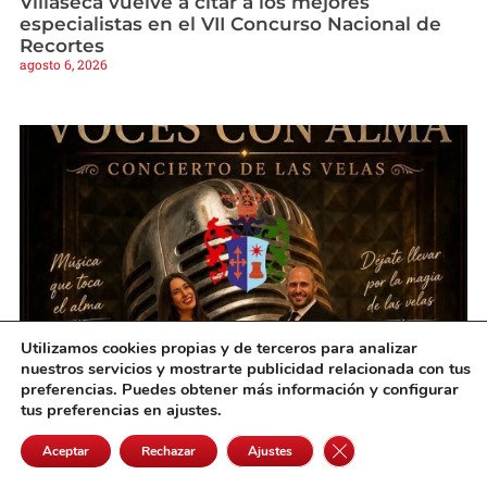
Villaseca vuelve a citar a los mejores
especialistas en el VII Concurso Nacional de
Recortes
agosto 6, 2026
Utilizamos cookies propias y de terceros para analizar
nuestros servicios y mostrarte publicidad relacionada con tus
Villanueva de Alcardete vivirá una noche
preferencias. Puedes obtener más información y configurar
mágica de música bajo la luz de las velas
tus preferencias en ajustes.
agosto 6, 2026
Cerrar el banner de 
Aceptar
Rechazar
Ajustes