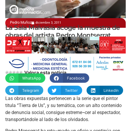
Pedro Muñoz
diciembre 3, 2011
Serie "Tierra de Us"
La Sala Malvasía acoge la muestra de
obras del artista Pedro Montserrat
manchainformacion.com
Valora esta noticia
WhatsApp
Facebook
Telegram
Twitter
LinkedIn
Las obras expuestas pertenecen a la serie que el pintor
titula “Tierra de Us”, y su temática, con un alto contenido
de denuncia social, consigue estreme¬cer al espectador,
transportándole al lado de los olvidados.
Pedro Monserrat ha reto¬mado un oficio y continúa con