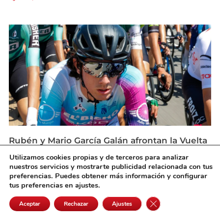
Rubén y Mario García Galán afrontan la Vuelta
a Castilla-La Mancha Leader en forma
Utilizamos cookies propias y de terceros para analizar
agosto 6, 2026
nuestros servicios y mostrarte publicidad relacionada con tus
preferencias. Puedes obtener más información y configurar
tus preferencias en ajustes.
Cerrar el banner de 
Aceptar
Rechazar
Ajustes