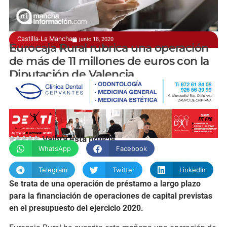
Castilla-La Mancha
junio 18, 2020
Operación de préstamo
Eurocaja Rural rubrica una operación
de más de 11 millones de euros con la
Diputación de Valencia
manchainformacion.com
Valora esta noticia
WhatsApp
Facebook
Telegram
Twitter
LinkedIn
Se trata de una operación de préstamo a largo plazo
para la financiación de operaciones de capital previstas
en el presupuesto del ejercicio 2020.