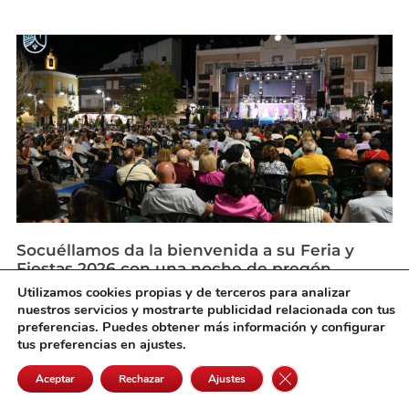
Socuéllamos da la bienvenida a su Feria y
Fiestas 2026 con una noche de pregón,
tradición y música
Utilizamos cookies propias y de terceros para analizar
agosto 3, 2026
nuestros servicios y mostrarte publicidad relacionada con tus
preferencias. Puedes obtener más información y configurar
tus preferencias en ajustes.
Cerrar el banner de 
Aceptar
Rechazar
Ajustes