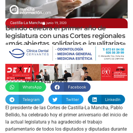
Castilla-La Mancha
junio 19, 2020
El presidente de las Cortes de C-LM
Bellido celebra el primer año de
legislatura con unas Cortes regionales
«más abiertas, solidarias e igualitarias»
manchainformacion.com
Valora esta noticia
WhatsApp
Facebook
Telegram
Twitter
LinkedIn
El presidente de las Cortes de Castilla-La Mancha, Pablo
Bellido, ha celebrado hoy el primer aniversario del inicio de
la actual legislatura y ha agradecido el trabajo
parlamentario de todos los diputados y diputadas durante