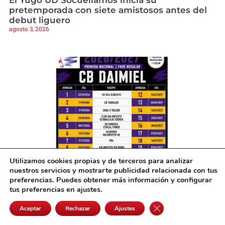
pretemporada con siete amistosos antes del
debut liguero
agosto 3, 2026
Utilizamos cookies propias y de terceros para analizar
nuestros servicios y mostrarte publicidad relacionada con tus
El CB Daimiel ya tiene calendario para la
preferencias. Puedes obtener más información y configurar
Primera Nacional y hace un llamamiento a su
tus preferencias en ajustes.
afición
agosto 3, 2026
Cerrar el banner de 
Aceptar
Rechazar
Ajustes