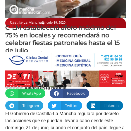
Castilla-La Mancha
junio 19, 2020
Así se ha puesto de manifiesto este viernes
C-LM establecerá aforo máximo del
75% en locales y recomendará no
celebrar fiestas patronales hasta el 15
de julio
manchainformacion.com
Valora esta noticia
WhatsApp
Facebook
Telegram
Twitter
LinkedIn
El Gobierno de Castilla-La Mancha regulará por decreto
las acciones que se puedan llevar a cabo desde este
domingo, 21 de junio, cuando el conjunto del país llegue a