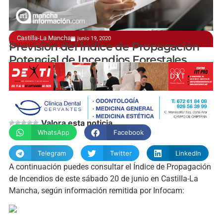
Castilla-La Mancha
junio 19, 2020
Sábado 20 de junio
Previsión del Índice de Propagación
Potencial de Incendios Forestales
manchainformacion.com
Valora esta noticia
WhatsApp
Facebook
Telegram
Twitter
LinkedIn
A continuación puedes consultar el Índice de Propagación
de Incendios de este sábado 20 de junio en Castilla-La
Mancha, según información remitida por Infocam: