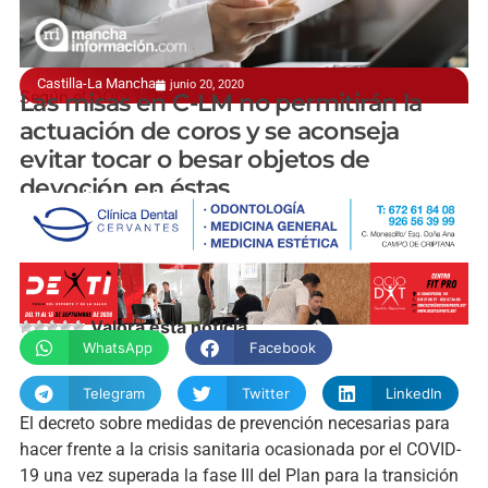
Castilla-La Mancha
junio 20, 2020
Según el DOCLM
Las misas en C-LM no permitirán la
actuación de coros y se aconseja
evitar tocar o besar objetos de
devoción en éstas
manchainformacion.com
Valora esta noticia
WhatsApp
Facebook
Telegram
Twitter
LinkedIn
El decreto sobre medidas de prevención necesarias para
hacer frente a la crisis sanitaria ocasionada por el COVID-
19 una vez superada la fase III del Plan para la transición