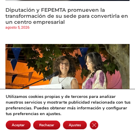
Diputación y FEPEMTA promueven la
transformación de su sede para convertirla en
un centro empresarial
agosto 5, 2026
Utilizamos cookies propias y de terceros para analizar
nuestros servicios y mostrarte publicidad relacionada con tus
preferencias. Puedes obtener más información y configurar
tus preferencias en ajustes.
La Asociación «Laguna Grande» reivindica el
papel de la mujer rural en el pregón de las
Cerrar el banner de 
Aceptar
Rechazar
Ajustes
fiestas de Quero
agosto 4, 2026