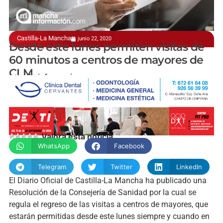
Castilla-La Mancha
junio 22, 2020
Siempre que estén libres de COVID
Desde este lunes permiten visitas de
60 minutos a centros de mayores de
CLM
manchainformacion.com
Valora esta noticia
WhatsApp
Facebook
Telegram
Twitter
LinkedIn
El Diario Oficial de Castilla-La Mancha ha publicado una
Resolución de la Consejería de Sanidad por la cual se
regula el regreso de las visitas a centros de mayores, que
estarán permitidas desde este lunes siempre y cuando en