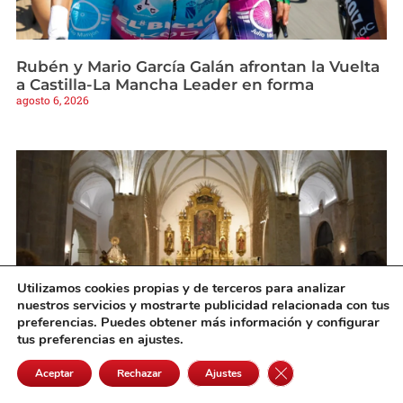
Rubén y Mario García Galán afrontan la Vuelta
a Castilla-La Mancha Leader en forma
agosto 6, 2026
Utilizamos cookies propias y de terceros para analizar
nuestros servicios y mostrarte publicidad relacionada con tus
preferencias. Puedes obtener más información y configurar
tus preferencias en ajustes.
Se inicia con gran participación el novenario
Cerrar el banner de 
Aceptar
Rechazar
Ajustes
en honor a la Patrona de Quintanar de la
Orden