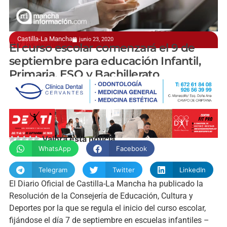
Castilla-La Mancha
junio 23, 2020
El 7 las escuelas infantiles
El curso escolar comenzará el 9 de
septiembre para educación Infantil,
Primaria, ESO y Bachillerato
manchainformacion.com
Valora esta noticia
WhatsApp
Facebook
Telegram
Twitter
LinkedIn
El Diario Oficial de Castilla-La Mancha ha publicado la
Resolución de la Consejería de Educación, Cultura y
Deportes por la que se regula el inicio del curso escolar,
fijándose el día 7 de septiembre en escuelas infantiles –