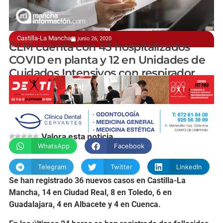
Castilla-La Mancha
junio 26, 2020
Datos de la Dirección General de Salud Pública
CLM cuenta con 43 hospitalizados
COVID en planta y 12 en Unidades de
Cuidados Intensivos con respirador
manchainformacion.com
Valora esta noticia
WhatsApp
Facebook
Telegram
Twitter
LinkedIn
Se han registrado 36 nuevos casos en Castilla-La
Mancha, 14 en Ciudad Real, 8 en Toledo, 6 en
Guadalajara, 4 en Albacete y 4 en Cuenca.