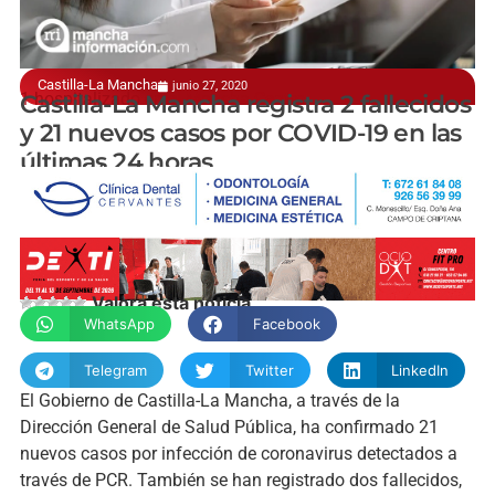
Castilla-La Mancha
junio 27, 2020
1 hospitalizado en el Mancha Centro
Castilla-La Mancha registra 2 fallecidos
y 21 nuevos casos por COVID-19 en las
últimas 24 horas
manchainformacion.com
Valora esta noticia
WhatsApp
Facebook
Telegram
Twitter
LinkedIn
El Gobierno de Castilla-La Mancha, a través de la
Dirección General de Salud Pública, ha confirmado 21
nuevos casos por infección de coronavirus detectados a
través de PCR. También se han registrado dos fallecidos,