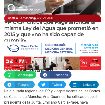
Castilla-La Mancha
junio 29, 2020
A través de un comunicado
PP C-LM critica que Page anuncie la
misma Ley del Agua que prometió en
2015 y que «no ha sido capaz de
cumplir»
manchainformacion.com
Valora esta noticia
WhatsApp
Facebook
Telegram
Twitter
LinkedIn
La diputada regional del PP y vicepresidenta de las Cortes
de Castilla-La Mancha, Ana Guarinos, ha criticado que el
presidente de la Junta, Emiliano García-Page, haya