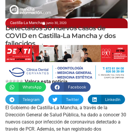
Castilla-La Mancha
junio 30, 2020
13 son de la provincia de Ciudad Real
Detectados 30 nuevos casos de
COVID en Castilla-La Mancha y dos
fallecidos
manchainformacion.com
Valora esta noticia
WhatsApp
Facebook
Telegram
Twitter
LinkedIn
El Gobierno de Castilla-La Mancha, a través de la
Dirección General de Salud Pública, ha dado a conocer 30
nuevos casos por infección de coronavirus detectado a
través de PCR. Además, se han registrado dos