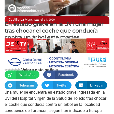
Castilla-La Mancha
julio 1, 2020
Según informa el 112
En estado grave en la UVI una mujer
tras chocar el coche que conducía
contra un árbol este martes
manchainformacion.com
Valora esta noticia
WhatsApp
Facebook
Telegram
Twitter
LinkedIn
Una mujer se encuentra en estado grave ingresada en la
UVI del Hospital Virgen de la Salud de Toledo tras chocar
el coche que conducía contra un árbol en la localidad
conquense de Tarancón, según han indicado a Europa