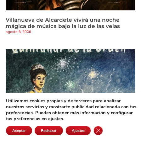
Villanueva de Alcardete vivirá una noche
mágica de música bajo la luz de las velas
agosto 6, 2026
Utilizamos cookies propias y de terceros para analizar
nuestros servicios y mostrarte publicidad relacionada con tus
preferencias. Puedes obtener más información y configurar
tus preferencias en ajustes.
Quintanar oficializa un programa de Feria con
Cerrar el banner de 
actos para todos los públicos y la tradición
Aceptar
Rechazar
Ajustes
como eje