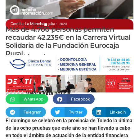
Castilla-La Mancha
julio 1, 2020
En favor de los más necesitados
Más de 4.700 personas permiten
recaudar 42.235€ en la Carrera Virtual
Solidaria de la Fundación Eurocaja
Rural
manchainformacion.com
Valora esta noticia
WhatsApp
Facebook
Telegram
Twitter
LinkedIn
El domingo se celebró en la provincia de Toledo la última
de las ocho pruebas que este año se han llevado a cabo
en todo el ámbito de actuación de la entidad financiera