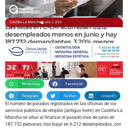
Castilla-La Mancha
julio 2, 2020
Según datos del Ministerio de Trabajo
Las listas en C-LM acumulan 6.212
desempleados menos en junio y hay
187.732 demandantes, 3,20% menos
manchainformacion.com
Valora esta noticia
WhatsApp
Facebook
Telegram
Twitter
LinkedIn
El número de parados registrados en las oficinas de los
servicios públicos de empleo (antiguo Inem) en Castilla-La
Mancha se situó al finalizar el pasado mes de junio en
187.732 personas, tras bajar en 6.212 desempleados, con