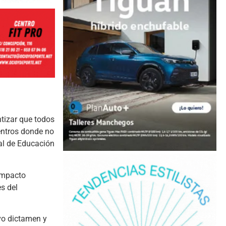
ntizar que todos
entros donde no
al de Educación
 impacto
es del
ivo dictamen y