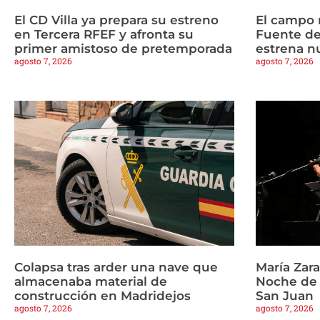
El CD Villa ya prepara su estreno
El campo 
en Tercera RFEF y afronta su
Fuente de
primer amistoso de pretemporada
estrena n
agosto 7, 2026
agosto 7, 2026
Colapsa tras arder una nave que
María Zar
almacenaba material de
Noche de 
construcción en Madridejos
San Juan
agosto 7, 2026
agosto 7, 2026