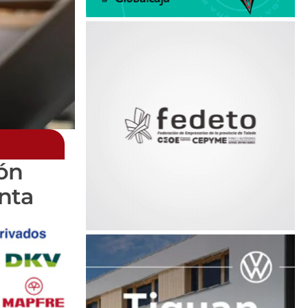
ón
nta