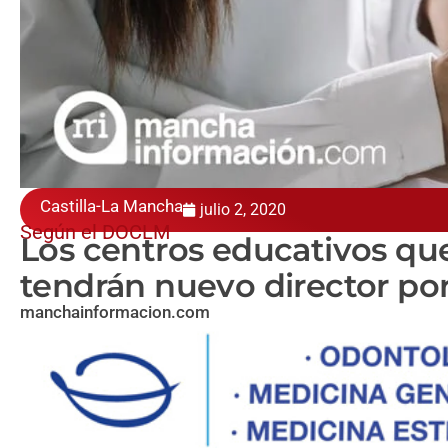
Castilla-La Mancha
julio 2, 2020
Según el DOCLM
Los centros educativos qu
tendrán nuevo director po
manchainformacion.com