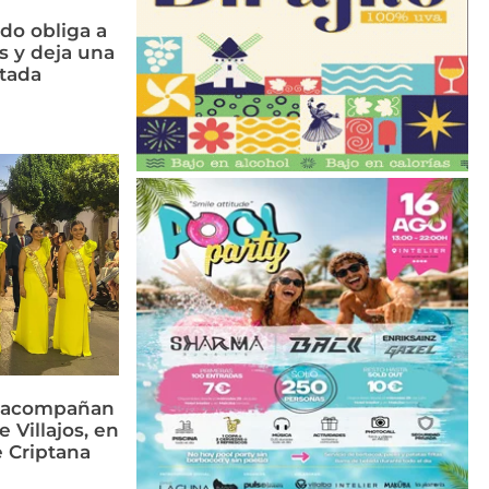
do obliga a
s y deja una
ctada
s acompañan
e Villajos, en
 Criptana