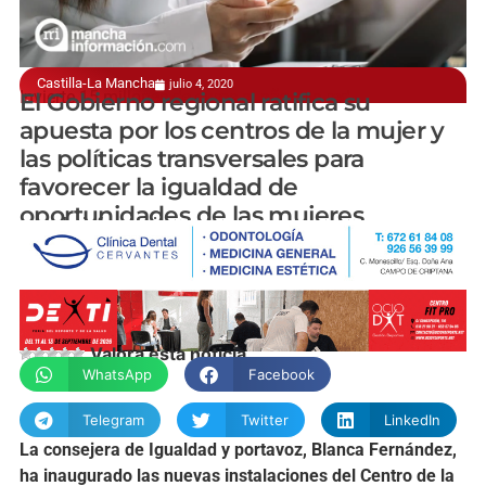
Castilla-La Mancha
julio 4, 2020
Invierte 15 millones de euros al año a la red
El Gobierno regional ratifica su
apuesta por los centros de la mujer y
las políticas transversales para
favorecer la igualdad de
oportunidades de las mujeres
manchainformacion.com
Valora esta noticia
WhatsApp
Facebook
Telegram
Twitter
LinkedIn
La consejera de Igualdad y portavoz, Blanca Fernández,
ha inaugurado las nuevas instalaciones del Centro de la