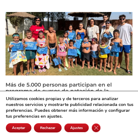
Más de 5.000 personas participan en el
programa de cursos de natación de la
Diputación
Utilizamos cookies propias y de terceros para analizar
agosto 4, 2026
nuestros servicios y mostrarte publicidad relacionada con tus
preferencias. Puedes obtener más información y configurar
tus preferencias en ajustes.
Cerrar el banner de 
Aceptar
Rechazar
Ajustes