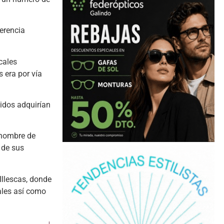
ferencia
cales
 era por vía
nidos adquirían
 nombre de
 de sus
Illescas, donde
ales así como