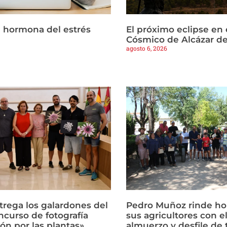
la hormona del estrés
El próximo eclipse en 
Cósmico de Alcázar d
agosto 6, 2026
trega los galardones del
Pedro Muñoz rinde h
ncurso de fotografía
sus agricultores con el
ón por las plantas»
almuerzo y desfile de 