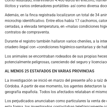
Como resultado, intervinieron 4.400 euros en efectivo, nume
ilícitos y varios ordenadores portátiles- así como diversa doc
Además, en la finca registrada localizaron un total de 34 ani
microchip identificativo. Entre ellos había 17 cachorros, cato
cerradas, a elevada temperatura, en «malas condiciones higié
contratos de compraventa.
Durante el registro también hallaron varios cheniles, a la in
criadero ilegal con «condiciones higiénico-sanitarias y de ha
Los animales se encontraban rodeados de sus propias heces 
potencialmente peligrosas, careciendo del seguro y licenciac
AL MENOS 25 ESTAFADOS EN VARIAS PROVINCIAS
La investigación se inició en marzo del presente año a raíz 
Córdoba. A partir de ese momento, los agentes detectaron la 
geografía española. Todos los afectados relataban el mismo 
Los perjudicados anunciaban como particulares la venta de 
esta forma, los investigados contactaban telefónicamente c