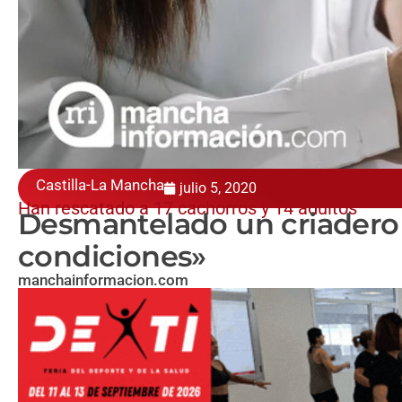
Castilla-La Mancha
julio 5, 2020
Han rescatado a 17 cachorros y 14 adultos
Desmantelado un criadero 
condiciones»
manchainformacion.com