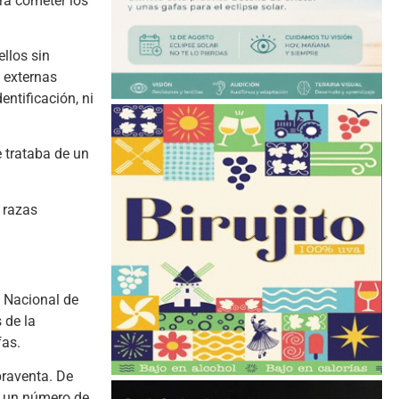
ra cometer los
ellos sin
s externas
ntificación, ni
e trataba de un
 razas
a Nacional de
 de la
fas.
praventa. De
s un número de