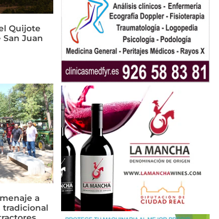
el Quijote
e San Juan
omenaje a
 tradicional
tractores