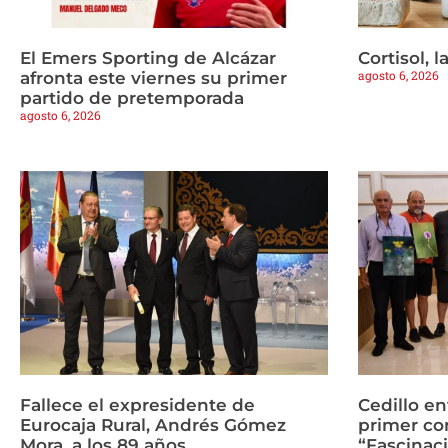
El Emers Sporting de Alcázar
Cortisol, 
agosto 6, 2026
afronta este viernes su primer
partido de pretemporada
agosto 6, 2026
Fallece el expresidente de
Cedillo en
Eurocaja Rural, Andrés Gómez
primer co
Mora, a los 89 años
“Fascinaci