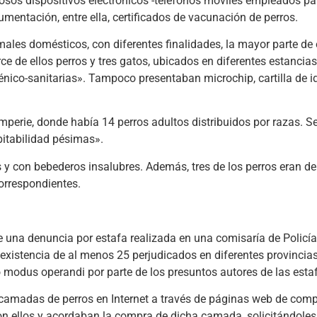
rosos dispositivos electrónicos -teléfonos móviles empleados pa
umentación, entre ella, certificados de vacunación de perros.
males domésticos, con diferentes finalidades, la mayor parte de 
rce de ellos perros y tres gatos, ubicados en diferentes estancia
nico-sanitarias». Tampoco presentaban microchip, cartilla de ide
temperie, donde había 14 perros adultos distribuidos por razas. S
bitabilidad pésimas».
y con bebederos insalubres. Además, tres de los perros eran de
orrespondientes.
de una denuncia por estafa realizada en una comisaría de Policí
existencia de al menos 25 perjudicados en diferentes provincias
modus operandi por parte de los presuntos autores de las esta
camadas de perros en Internet a través de páginas web de com
on ellos y acordaban la compra de dicha camada, solicitándole