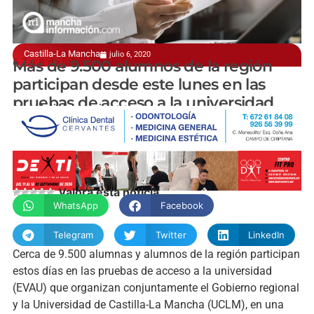
Castilla-La Mancha
julio 6, 2020
6,7 y 8 de julio
Más de 9.500 alumnos de la región
participan desde este lunes en las
pruebas de acceso a la universidad
manchainformacion.com
Valora esta noticia
WhatsApp
Facebook
Telegram
Twitter
LinkedIn
Cerca de 9.500 alumnas y alumnos de la región participan
estos días en las pruebas de acceso a la universidad
(EVAU) que organizan conjuntamente el Gobierno regional
y la Universidad de Castilla-La Mancha (UCLM), en una