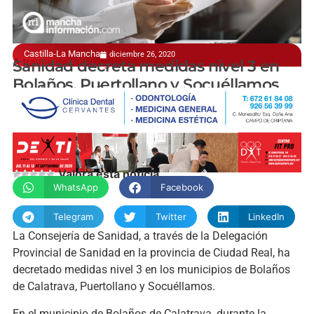
Castilla-La Mancha
diciembre 26, 2020
A través de la Delegación Provincial de Sanidad
Sanidad decreta medidas nivel 3 en
Bolaños, Puertollano y Socuéllamos
manchainformacion.com
Valora esta noticia
WhatsApp
Facebook
Telegram
Twitter
LinkedIn
La Consejería de Sanidad, a través de la Delegación
Provincial de Sanidad en la provincia de Ciudad Real, ha
decretado medidas nivel 3 en los municipios de Bolaños
de Calatrava, Puertollano y Socuéllamos.
En el municipio de Bolaños de Calatrava, durante la