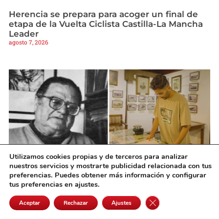
Herencia se prepara para acoger un final de
etapa de la Vuelta Ciclista Castilla-La Mancha
Leader
agosto 7, 2026
Utilizamos cookies propias y de terceros para analizar
nuestros servicios y mostrarte publicidad relacionada con tus
preferencias. Puedes obtener más información y configurar
tus preferencias en ajustes.
El Ayuntamiento de Alcázar convoca la V Beca
de Investigación Histórica «Ángel Ligero»
Cerrar el banner de 
Aceptar
Rechazar
Ajustes
agosto 7, 2026