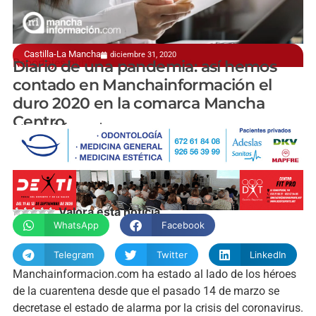
Castilla-La Mancha
diciembre 31, 2020
Reportajes publicados desde el 14 de marzo
Diario de una pandemia: así hemos
contado en Manchainformación el
duro 2020 en la comarca Mancha
Centro
manchainformacion.com
Valora esta noticia
WhatsApp
Facebook
Telegram
Twitter
LinkedIn
Manchainformacion.com ha estado al lado de los héroes
de la cuarentena desde que el pasado 14 de marzo se
decretase el estado de alarma por la crisis del coronavirus.