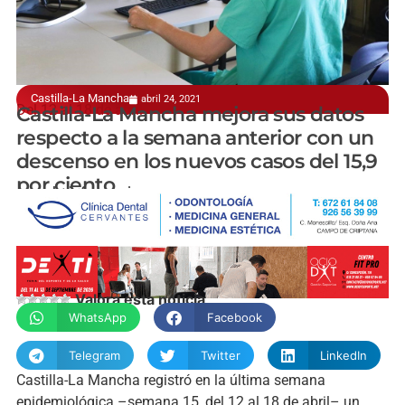
Castilla-La Mancha
abril 24, 2021
Del 12 al 18 de abril
Castilla-La Mancha mejora sus datos
respecto a la semana anterior con un
descenso en los nuevos casos del 15,9
por ciento
manchainformacion.com
Valora esta noticia
WhatsApp
Facebook
Telegram
Twitter
LinkedIn
Castilla-La Mancha registró en la última semana
epidemiológica –semana 15, del 12 al 18 de abril– un