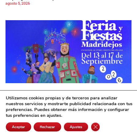
agosto 5, 2026
Víctor Corts Rodríguez gana el XLI Concurso
Utilizamos cookies propias y de terceros para analizar
del cartel anunciador de la Feria de
nuestros servicios y mostrarte publicidad relacionada con tus
Madridejos 2026
preferencias. Puedes obtener más información y configurar
agosto 5, 2026
tus preferencias en ajustes.
Cerrar el banner de 
Aceptar
Rechazar
Ajustes