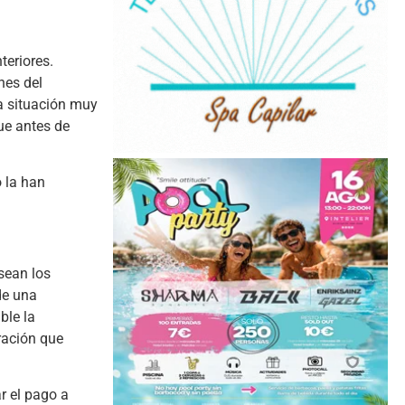
teriores.
nes del
na situación muy
ue antes de
 la han
sean los
de una
ble la
tración que
ar el pago a