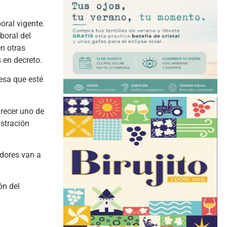
oral vigente.
boral del
en otras
 en decreto.
esa que esté
arecer uno de
istración
adores van a
ón del