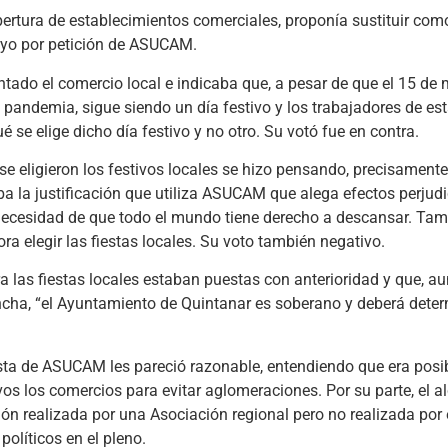
pertura de establecimientos comerciales, proponía sustituir como
ayo por petición de ASUCAM.
do el comercio local e indicaba que, a pesar de que el 15 de 
a pandemia, sigue siendo un día festivo y los trabajadores de es
se elige dicho día festivo y no otro. Su votó fue en contra.
 eligieron los festivos locales se hizo pensando, precisamente,
a la justificación que utiliza ASUCAM que alega efectos perjudi
necesidad de que todo el mundo tiene derecho a descansar. Tam
ra elegir las fiestas locales. Su voto también negativo.
ra las fiestas locales estaban puestas con anterioridad y que, a
cha, “el Ayuntamiento de Quintanar es soberano y deberá deter
esta de ASUCAM les pareció razonable, entendiendo que era posib
 los comercios para evitar aglomeraciones. Por su parte, el al
ión realizada por una Asociación regional pero no realizada por 
olíticos en el pleno.