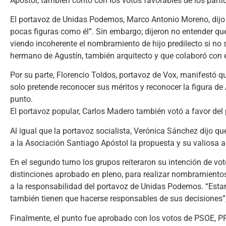
Apóstol, también contó con los votos favorables de los part
El portavoz de Unidas Podemos, Marco Antonio Moreno, dijo
pocas figuras como él”. Sin embargo; dijeron no entender que
viendo incoherente el nombramiento de hijo predilecto si no 
hermano de Agustín, también arquitecto y que colaboró con é
Por su parte, Florencio Toldos, portavoz de Vox, manifestó 
solo pretende reconocer sus méritos y reconocer la figura de
punto.
El portavoz popular, Carlos Madero también votó a favor del
Al igual que la portavoz socialista, Verónica Sánchez dijo 
a la Asociación Santiago Apóstol la propuesta y su valiosa ap
En el segundo turno los grupos reiteraron su intención de vo
distinciones aprobado en pleno, para realizar nombramientos 
a la responsabilidad del portavoz de Unidas Podemos. “Esta
también tienen que hacerse responsables de sus decisiones”
Finalmente, el punto fue aprobado con los votos de PSOE, PP