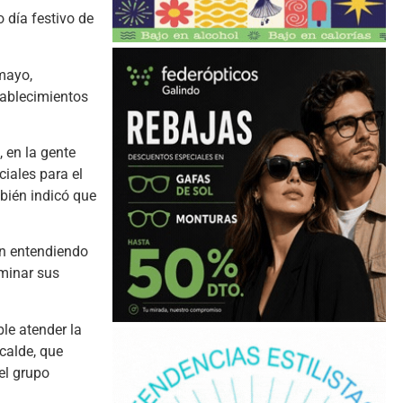
 día festivo de
mayo,
tablecimientos
 en la gente
ciales para el
bién indicó que
un entendiendo
minar sus
le atender la
calde, que
el grupo