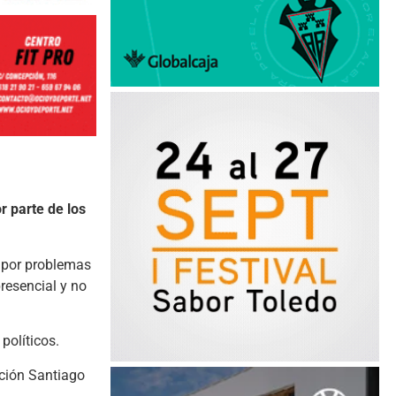
r parte de los
, por problemas
resencial y no
políticos.
ación Santiago