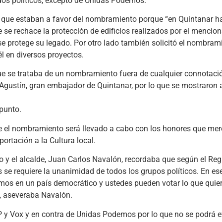
idos políticos, excepto de Unidas Podemos.
 que estaban a favor del nombramiento porque “en Quintanar ha
 se rechace la protección de edificios realizados por el mencio
se protege su legado. Por otro lado también solicitó el nombram
l en diversos proyectos.
que se trataba de un nombramiento fuera de cualquier connotació
 Agustín, gran embajador de Quintanar, por lo que se mostraron a
 punto.
que el nombramiento será llevado a cabo con los honores que me
ortación a la Cultura local.
to y el alcalde, Juan Carlos Navalón, recordaba que según el Re
se requiere la unanimidad de todos los grupos políticos. En ese
mos en un país democrático y ustedes pueden votar lo que quie
, aseveraba Navalón.
 y Vox y en contra de Unidas Podemos por lo que no se podrá ef