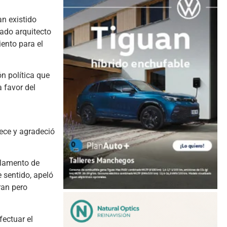
n existido
nado arquitecto
iento para el
n política que
 favor del
rece y agradeció
glamento de
 sentido, apeló
ran pero
ectuar el