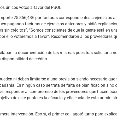
los únicos votos a favor del PSOE.
importe 25.356,48€ por facturas correspondientes a ejercicios an
en pagando facturas de ejercicios anteriores y pidió explicacio
cios sin créditos”. “Somos conscientes de que la gente está en u
 por ello votaremos a favor”. Recomendaron a los proveedores q
citaban la documentación de las mismas pues tras solicitarla no
 disponibilidad de crédito.
pueden ni deben limitarse a una previsión siendo necesario que 
adanía. En ningún caso se trata de falta de planificación sino 
eber responder al compromiso de los proveedores que hacen posi
jetivo de este punto es la eficacia y eficiencia de esta adminis
imera intervención. Eso sí, el primer edil agotó turno para explic