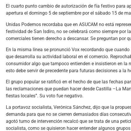
El cuarto punto cambio de autorización de fía festivo para a
apertura el domingo 5 de septiembre por el sábado 15 de m
Unidas Podemos recordaba que en ASUCAM no está representa
festividad de San Isdiro, no se celebrará como siempre por l
comerciales tienen derecho a descansar. Se preguntan por qué 
En la misma línea se pronunció Vox recordando que cuando se
que desarrolla su actividad laboral en el comercio. Reprochab
consumidor algo que tampoco entienden e insistieron en la 
esto debe servir de precedente para futuras decisiones a la ho
El grupo popular se ratificó en el hecho de que las fechas pa
las reclamaciones que puedan hacer desde Castilla –La Man
fiestas locales”. Su voto fue negativo.
La portavoz socialista, Verónica Sánchez, dijo que la propu
demanda para que no se cierren demasiados días consecutivos
agotó turno de intervención recalcó que se trata de una petic
socialista, como se quisieron hacer entender algunos grupos p