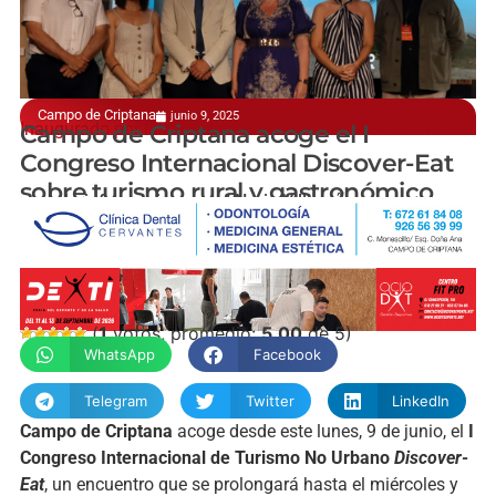
Campo de Criptana
junio 9, 2025
Inaugurado por la consejera de Economía, Patricia Franco
Campo de Criptana acoge el I
Congreso Internacional Discover-Eat
sobre turismo rural y gastronómico
manchainformacion.com / Nuria Villacañas
(
1
votos, promedio:
5,00
de 5)
WhatsApp
Facebook
Telegram
Twitter
LinkedIn
Campo de Criptana
acoge desde este lunes, 9 de junio, el
I
Congreso Internacional de Turismo No Urbano
Discover-
Eat
, un encuentro que se prolongará hasta el miércoles y