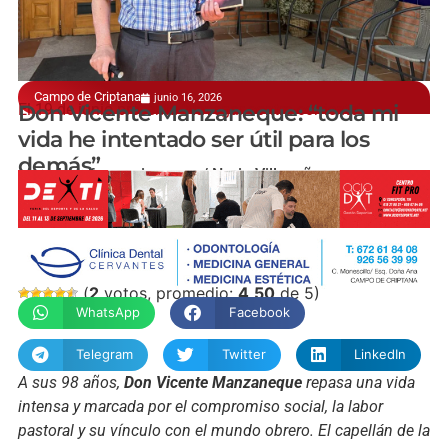
Campo de Criptana
junio 16, 2026
El 19 de junio presenta ‘Navegar contra corriente’
Don Vicente Manzaneque: “toda mi
vida he intentado ser útil para los
demás”
manchainformacion.com / Nuria Villacañas
(
2
votos, promedio:
4,50
de 5)
WhatsApp
Facebook
Telegram
Twitter
LinkedIn
A sus 98 años,
Don Vicente Manzaneque
repasa una vida
intensa y marcada por el compromiso social, la labor
pastoral y su vínculo con el mundo obrero. El capellán de la