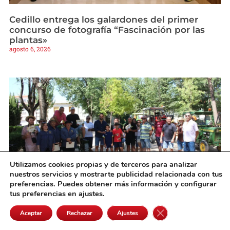
Cedillo entrega los galardones del primer
concurso de fotografía “Fascinación por las
plantas»
agosto 6, 2026
Utilizamos cookies propias y de terceros para analizar
nuestros servicios y mostrarte publicidad relacionada con tus
preferencias. Puedes obtener más información y configurar
tus preferencias en ajustes.
Pedro Muñoz rinde homenaje a sus
agricultores con el tradicional almuerzo y
Cerrar el banner de 
Aceptar
Rechazar
Ajustes
desfile de tractores antiguos
agosto 6, 2026