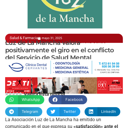
Salud & Farmacia
mayo 31, 2025
Afectaba al Servicio en el Hospital Mancha Centro
Luz de La Mancha valora
positivamente el giro en el conflicto
del Servicio de Salud Mental
manchainformacion.com
Valora esta noticia
WhatsApp
Facebook
Telegram
Twitter
LinkedIn
La Asociación Luz de La Mancha ha emitido un
comunicado en el que expresa su
«satisfacción» ante el