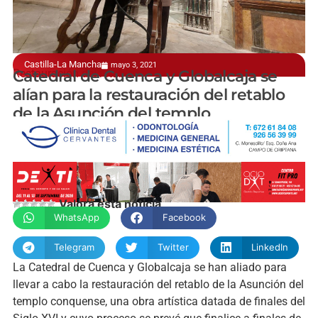
Castilla-La Mancha
mayo 3, 2021
Restauración del retablo
Catedral de Cuenca y Globalcaja se
alían para la restauración del retablo
de la Asunción del templo
manchainformacion.com
Valora esta noticia
WhatsApp
Facebook
Telegram
Twitter
LinkedIn
La Catedral de Cuenca y Globalcaja se han aliado para
llevar a cabo la restauración del retablo de la Asunción del
templo conquense, una obra artística datada de finales del