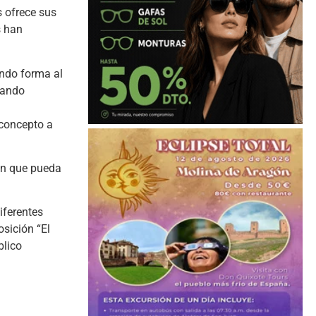
 ofrece sus
s han
ando forma al
mando
 concepto a
ión que pueda
iferentes
osición “El
blico