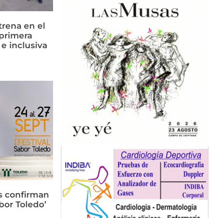
rena en el
primera
 e inclusiva
s confirman
bor Toledo’