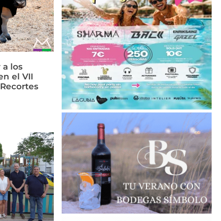
 a los
n el VII
 Recortes