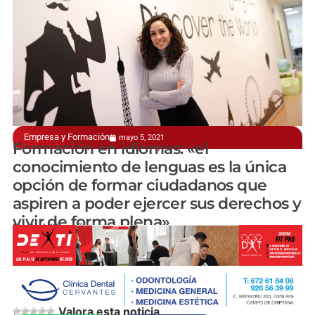
Empresa y Formación
mayo 5, 2021
Manuela Mena, 'The Language House'
Formación en idiomas: «el
conocimiento de lenguas es la única
opción de formar ciudadanos que
aspiren a poder ejercer sus derechos y
vivir de forma plena»
Nuria Villacañas
Valora esta noticia