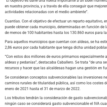
“El objetivo es darle una vuelta importante a un buen númer
en nuestra provincia, y a través de ella conseguir que mejore
actividades relacionadas con el medio ambiente”.
Cuantías. Con el objetivo de efectuar un reparto equitativo,
puede obtener cada municipio, determinadas en función de l
de menos de 100 habitantes hasta los 130.860 euros para la
Para aquellos municipios que cuentan con aldeas, se ha esti
2,86 euros por cada habitante que tenga dicha unidad poblac
“Con estos dos millones de euros primamos especialmente a
aldeas y pedanías”, destacaba Caballero. Se trata “de una s
recursos y hacer que las alcaldesas hagan una gestión en f
Se consideran conceptos subvencionables las inversiones ne
caminos rurales de titularidad pública, así como los costes d
enero de 2021 hasta el 31 de marzo de 2022.
Los tributos tendrán la consideración de gasto subvencionab
ningún caso se considerará gasto subvencionable el IVA cua