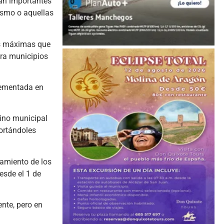
tan importantes
rismo o aquellas
ías máximas que
ara municipios
crementada en
ino municipal
portándoles
namiento de los
esde el 1 de
nte, pero en