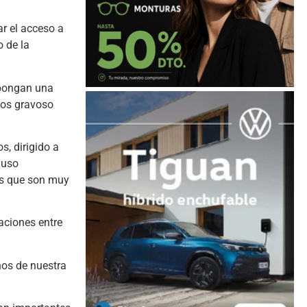
r el acceso a
o de la
supongan una
nos gravoso
s, dirigido a
 uso
ras que son muy
aciones entre
nos de nuestra