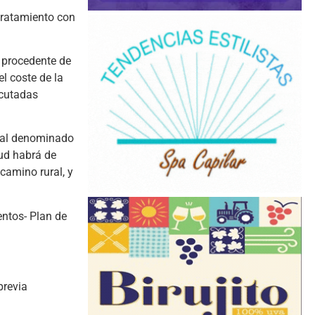
tratamiento con
 procedente de
l coste de la
ecutadas
nual denominado
tud habrá de
camino rural, y
ntos- Plan de
previa