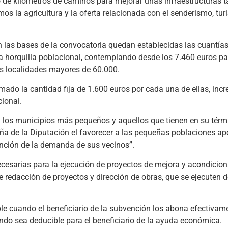
o de kilómetros de caminos para mejorar unas infraestructuras 
mos la agricultura y la oferta relacionada con el senderismo, tu
 en las bases de la convocatoria quedan establecidas las cuant
a horquilla poblacional, contemplando desde los 7.460 euros p
s localidades mayores de 60.000.
mado la cantidad fija de 1.600 euros por cada una de ellas, in
ional.
 los municipios más pequeños y aquellos que tienen en su térm
eña de la Diputación el favorecer a las pequeñas poblaciones a
unción de la demanda de sus vecinos”.
cesarias para la ejecución de proyectos de mejora y acondicio
e redacción de proyectos y dirección de obras, que se ejecuten d
le cuando el beneficiario de la subvención los abona efectivame
ndo sea deducible para el beneficiario de la ayuda económica.