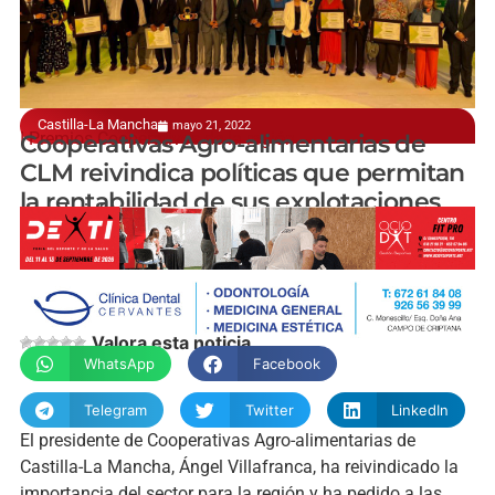
Castilla-La Mancha
mayo 21, 2022
I Premios Cooperativos de la región
Cooperativas Agro-alimentarias de
CLM reivindica políticas que permitan
la rentabilidad de sus explotaciones
manchainformacion.com
Valora esta noticia
WhatsApp
Facebook
Telegram
Twitter
LinkedIn
El presidente de Cooperativas Agro-alimentarias de
Castilla-La Mancha, Ángel Villafranca, ha reivindicado la
importancia del sector para la región y ha pedido a las