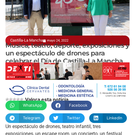
Castilla-La Mancha
mayo 24, 2022
Puertollano cogerá esta conmemoración
Música, teatro, deporte, exposiciones y
un espectáculo de drones para
celebrar el Día de Castilla-La Mancha
manchainformacion.com
Valora esta noticia
WhatsApp
Facebook
Telegram
Twitter
LinkedIn
Un espectáculo de drones, teatro infantil, tres
exposiciones, un escape room, un concierto, un festival