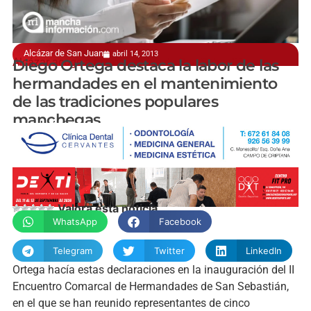
Alcázar de San Juan
abril 14, 2013
Alcázar acoge a hermandades de San Sebastián
Diego Ortega destaca la labor de las
hermandades en el mantenimiento
de las tradiciones populares
manchegas
manchainformacion.com
Valora esta noticia
WhatsApp
Facebook
Telegram
Twitter
LinkedIn
Ortega hacía estas declaraciones en la inauguración del II
Encuentro Comarcal de Hermandades de San Sebastián,
en el que se han reunido representantes de cinco