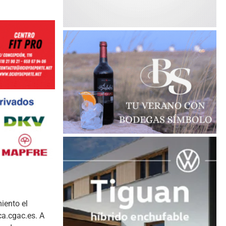
iento el
ca.cgac.es. A