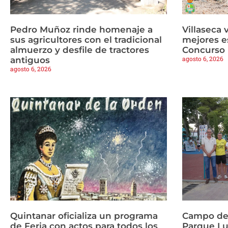
Pedro Muñoz rinde homenaje a
Villaseca 
sus agricultores con el tradicional
mejores es
almuerzo y desfile de tractores
Concurso 
agosto 6, 2026
antiguos
agosto 6, 2026
Quintanar oficializa un programa
Campo de 
de Feria con actos para todos los
Parque Lu