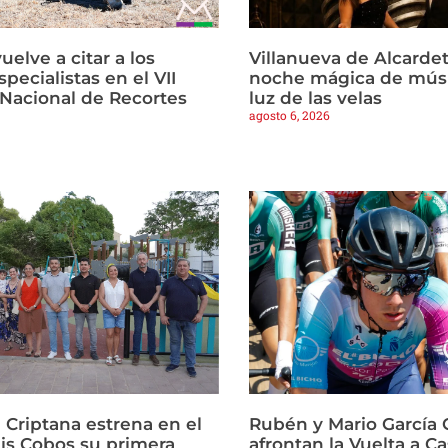
vuelve a citar a los
Villanueva de Alcardet
pecialistas en el VII
noche mágica de músi
Nacional de Recortes
luz de las velas
agosto 6, 2026
Criptana estrena en el
Rubén y Mario García 
is Cobos su primera
afrontan la Vuelta a Ca