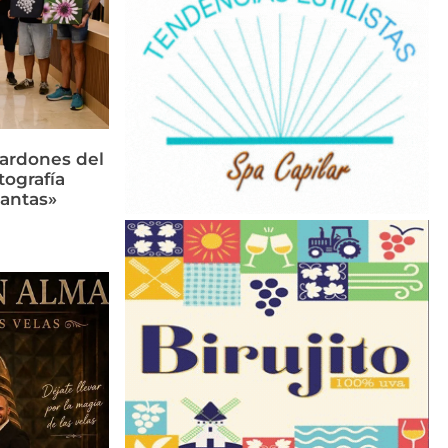
lardones del
tografía
lantas»