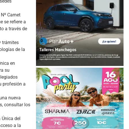
 sedes
 Nº Carnet
e se refiere a
to a través de
 trámites
ologías de la
Única en
ra su
olegiados
u profesión a
 una nueva
, consultar los
 Única del
acceso a la