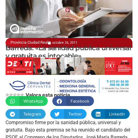
Provincia Ciudad Real
octubre 26, 2011
Coincide con el Colegio de Médicos de CR
Barreda: «La sanidad pública universal
y gratuita es intocable»
manchainformacion.com
Valora esta noticia
WhatsApp
Facebook
Telegram
Twitter
LinkedIn
Compromiso firme por la sanidad pública, universal y
gratuita. Bajo esta premisa se ha reunido el candidato del
PSOE al Congreso de los Diputados, José María Barreda,