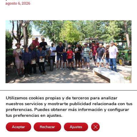
agosto 6, 2026
Pedro Muñoz rinde homenaje a sus
Utilizamos cookies propias y de terceros para analizar
agricultores con el tradicional almuerzo y
nuestros servicios y mostrarte publicidad relacionada con tus
desfile de tractores antiguos
preferencias. Puedes obtener más información y configurar
agosto 6, 2026
tus preferencias en ajustes.
Cerrar el banner de 
Aceptar
Rechazar
Ajustes