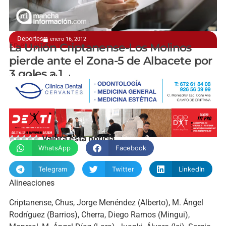
Deportes
enero 16, 2012
En el Agustín de la Fuente
La Unión Criptanense-Los Molinos
pierde ante el Zona-5 de Albacete por
3 goles a 1
José Miguel Lasheras
Valora esta noticia
WhatsApp
Facebook
Telegram
Twitter
LinkedIn
Alineaciones
Criptanense, Chus, Jorge Menéndez (Alberto), M. Ángel
Rodríguez (Barrios), Cherra, Diego Ramos (Mingui),