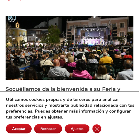
Socuéllamos da la bienvenida a su Feria y
Fiestas 2026 con una noche de pregón,
Utilizamos cookies propias y de terceros para analizar
tradición y música
nuestros servicios y mostrarte publicidad relacionada con tus
agosto 3, 2026
preferencias. Puedes obtener más información y configurar
tus preferencias en ajustes.
Cerrar el banner de 
Aceptar
Rechazar
Ajustes