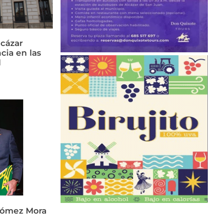
cázar
cia en las
l
Gómez Mora