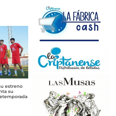
su estreno
nta su
retemporada