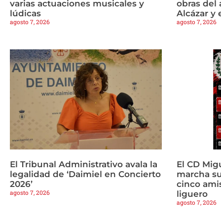
varias actuaciones musicales y
obras del 
lúdicas
Alcázar y 
agosto 7, 2026
agosto 7, 2026
El Tribunal Administrativo avala la
El CD Mig
legalidad de ‘Daimiel en Concierto
marcha s
2026’
cinco amis
agosto 7, 2026
liguero
agosto 7, 2026