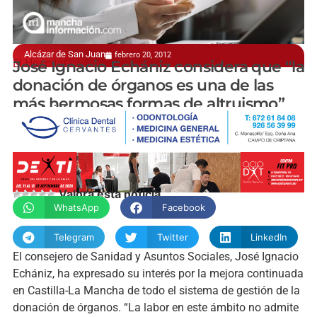
Alcázar de San Juan
febrero 20, 2012
El Hospital La Mancha Centro se forma en ello
José Ignacio Echániz considera que “la
donación de órganos es una de las
más hermosas formas de altruismo”
manchainformacion.com
Valora esta noticia
WhatsApp
Facebook
Telegram
Twitter
LinkedIn
El consejero de Sanidad y Asuntos Sociales, José Ignacio
Echániz, ha expresado su interés por la mejora continuada
en Castilla-La Mancha de todo el sistema de gestión de la
donación de órganos. “La labor en este ámbito no admite